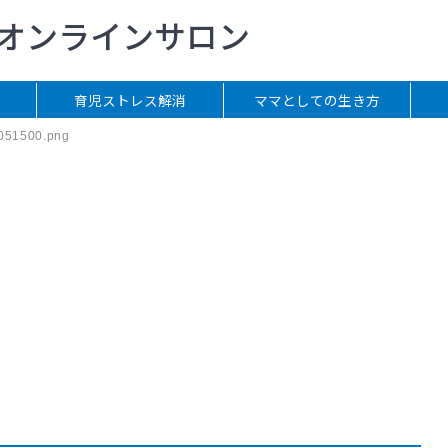
Lオンラインサロン
育児ストレス解消
ママとしての生き方
051500.png