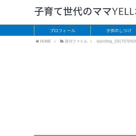
子育て世代のママYEL
プロフィール
子供のしつけ
HOME
添付ファイル
slproImg_201707092