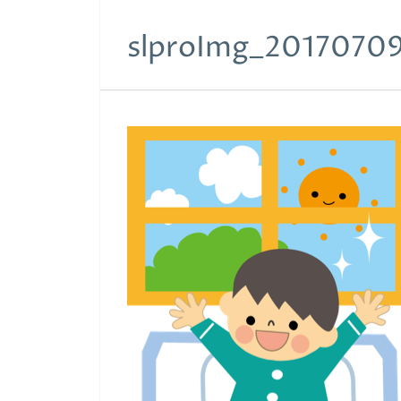
slproImg_2017070