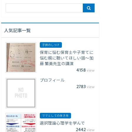
人気記事一覧
子供のしつけ
保育に悩む保育士や子育てに
悩む親に聴いてほしい話〜加
藤 繁美先生の講演
4158
view
プロフィール
2783
view
ママとしての生き方
選択理論心理学を学んで
2442
view