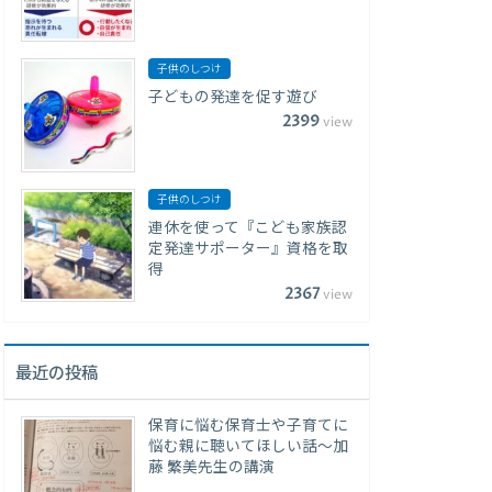
子供のしつけ
子どもの発達を促す遊び
2399
view
子供のしつけ
連休を使って『こども家族認
定発達サポーター』資格を取
得
2367
view
最近の投稿
保育に悩む保育士や子育てに
悩む親に聴いてほしい話〜加
藤 繁美先生の講演