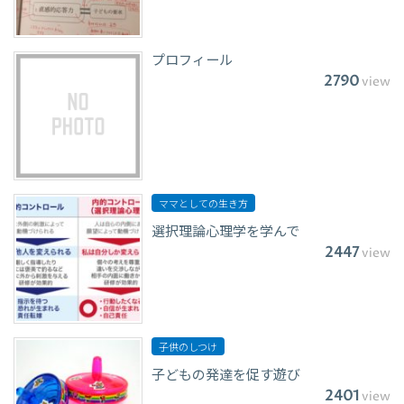
プロフィール
2790
view
ママとしての生き方
選択理論心理学を学んで
2447
view
子供のしつけ
子どもの発達を促す遊び
2401
view