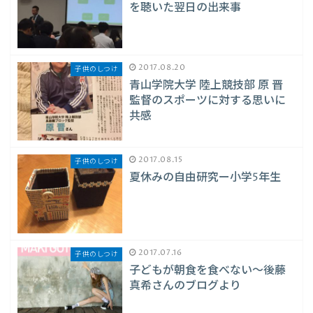
を聴いた翌日の出来事
2017.08.20
子供のしつけ
青山学院大学 陸上競技部 原 晋
監督のスポーツに対する思いに
共感
2017.08.15
子供のしつけ
夏休みの自由研究ー小学5年生
2017.07.16
子供のしつけ
子どもが朝食を食べない〜後藤
真希さんのブログより