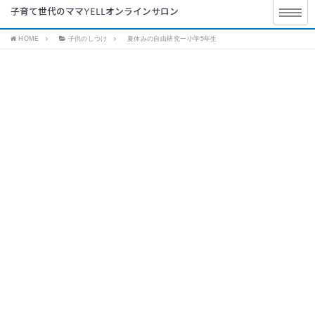
子育て世代のママYELLオンラインサロン
HOME
子供のしつけ
夏休みの自由研究ー小学5年生