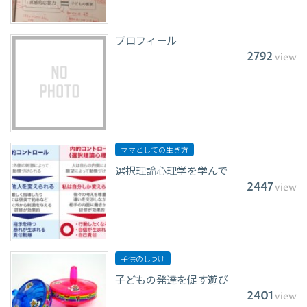
プロフィール
2792
view
ママとしての生き方
選択理論心理学を学んで
2447
view
子供のしつけ
子どもの発達を促す遊び
2401
view